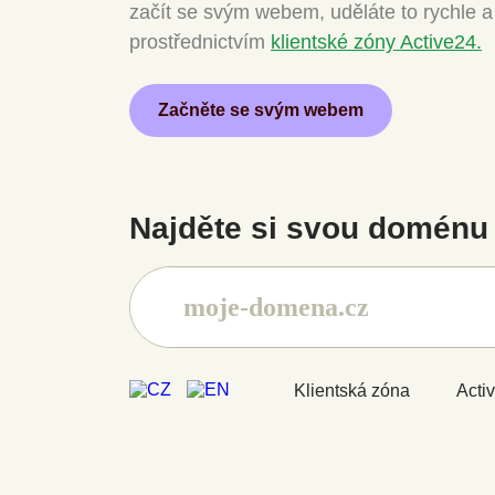
začít se svým webem, uděláte to rychle 
prostřednictvím
klientské zóny Active24.
Začněte se svým webem
Najděte si svou doménu 
Klientská zóna
Acti