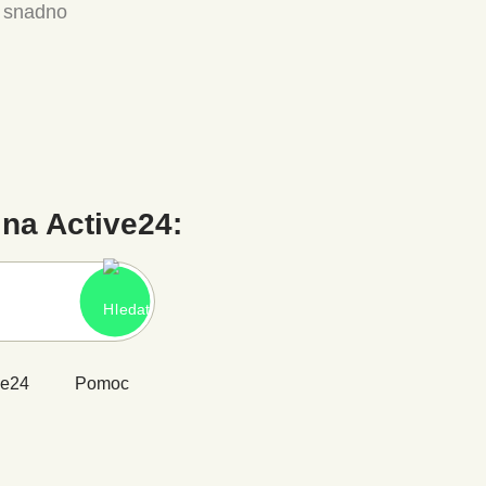
a snadno
na Active24:
ve24
Pomoc